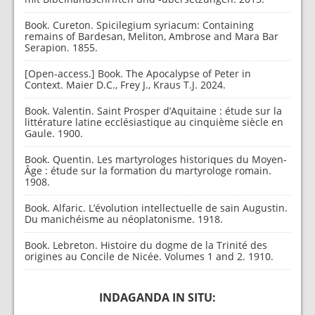
Book. Cureton. Spicilegium syriacum: Containing
remains of Bardesan, Meliton, Ambrose and Mara Bar
Serapion. 1855.
[Open-access.] Book. The Apocalypse of Peter in
Context. Maier D.C., Frey J., Kraus T.J. 2024.
Book. Valentin. Saint Prosper d’Aquitaine : étude sur la
littérature latine ecclésiastique au cinquième siècle en
Gaule. 1900.
Book. Quentin. Les martyrologes historiques du Moyen-
Âge : étude sur la formation du martyrologe romain.
1908.
Book. Alfaric. L’évolution intellectuelle de sain Augustin.
Du manichéisme au néoplatonisme. 1918.
Book. Lebreton. Histoire du dogme de la Trinité des
origines au Concile de Nicée. Volumes 1 and 2. 1910.
INDAGANDA IN SITU: