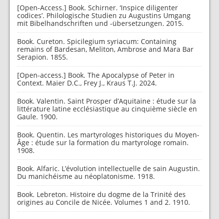
[Open-Access.] Book. Schirner. ‘Inspice diligenter
codices’. Philologische Studien zu Augustins Umgang
mit Bibelhandschriften und -übersetzungen. 2015.
Book. Cureton. Spicilegium syriacum: Containing
remains of Bardesan, Meliton, Ambrose and Mara Bar
Serapion. 1855.
[Open-access.] Book. The Apocalypse of Peter in
Context. Maier D.C., Frey J., Kraus T.J. 2024.
Book. Valentin. Saint Prosper d’Aquitaine : étude sur la
littérature latine ecclésiastique au cinquième siècle en
Gaule. 1900.
Book. Quentin. Les martyrologes historiques du Moyen-
Âge : étude sur la formation du martyrologe romain.
1908.
Book. Alfaric. L’évolution intellectuelle de sain Augustin.
Du manichéisme au néoplatonisme. 1918.
Book. Lebreton. Histoire du dogme de la Trinité des
origines au Concile de Nicée. Volumes 1 and 2. 1910.