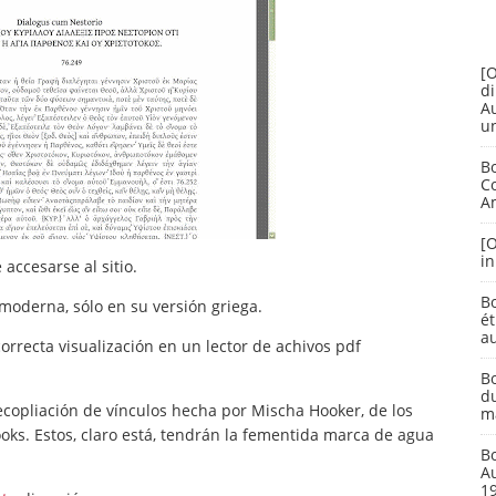
[O
di
A
u
Bo
Co
A
[O
in
accesarse al sitio.
Bo
 moderna, sólo en su versión griega.
ét
au
rrecta visualización en un lector de achivos pdf
Bo
d
ecopliación de vínculos hecha por Mischa Hooker, de los
m
ks. Estos, claro está, tendrán la fementida marca de agua
Bo
A
1