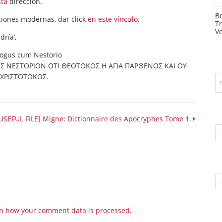
sta
dirección.
Bo
pciones modernas, dar click
en este vínculo
.
Tr
V
dría’,
logus cum Nestorio
ΡΟΣ ΝΕΣΤΟΡΙΟΝ ΟΤΙ ΘΕΟΤΟΚΟΣ Η ΑΓΙΑ ΠΑΡΘΕΝΟΣ ΚΑΙ ΟΥ
ΧΡΙΣΤΟΤΟΚΟΣ.
USEFUL FILE] Migne: Dictionnaire des Apocryphes Tome 1.
Ca
Ar
n how your comment data is processed.