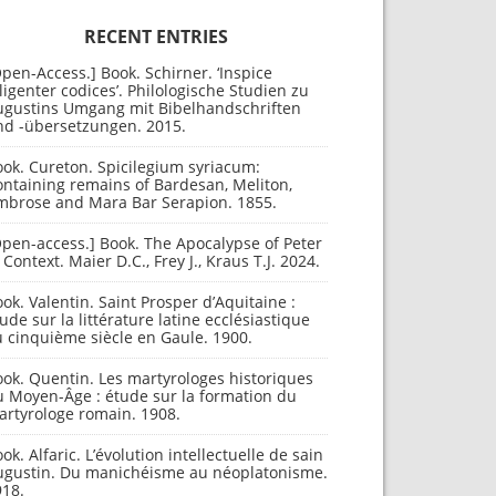
RECENT ENTRIES
pen-Access.] Book. Schirner. ‘Inspice
ligenter codices’. Philologische Studien zu
ugustins Umgang mit Bibelhandschriften
nd -übersetzungen. 2015.
ok. Cureton. Spicilegium syriacum:
ntaining remains of Bardesan, Meliton,
mbrose and Mara Bar Serapion. 1855.
pen-access.] Book. The Apocalypse of Peter
 Context. Maier D.C., Frey J., Kraus T.J. 2024.
ok. Valentin. Saint Prosper d’Aquitaine :
ude sur la littérature latine ecclésiastique
 cinquième siècle en Gaule. 1900.
ok. Quentin. Les martyrologes historiques
u Moyen-Âge : étude sur la formation du
artyrologe romain. 1908.
ok. Alfaric. L’évolution intellectuelle de sain
ugustin. Du manichéisme au néoplatonisme.
918.