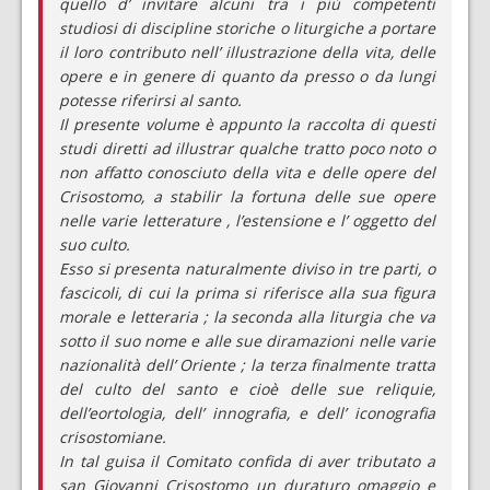
quello d’ invitare alcuni tra i più competenti
studiosi di discipline storiche o liturgiche a portare
il loro contributo nell’ illustrazione della vita, delle
opere e in genere di quanto da presso o da lungi
potesse riferirsi al santo.
Il presente volume è appunto la raccolta di questi
studi diretti ad illustrar qualche tratto poco noto o
non affatto conosciuto della vita e delle opere del
Crisostomo, a stabilir la fortuna delle sue opere
nelle varie letterature , l’estensione e l’ oggetto del
suo culto.
Esso si presenta naturalmente diviso in tre parti, o
fascicoli, di cui la prima si riferisce alla sua figura
morale e letteraria ; la seconda alla liturgia che va
sotto il suo nome e alle sue diramazioni nelle varie
nazionalità dell’ Oriente ; la terza finalmente tratta
del culto del santo e cioè delle sue reliquie,
dell’eortologia, dell’ innografia, e dell’ iconografia
crisostomiane.
In tal guisa il Comitato confida di aver tributato a
san Giovanni Crisostomo un duraturo omaggio e