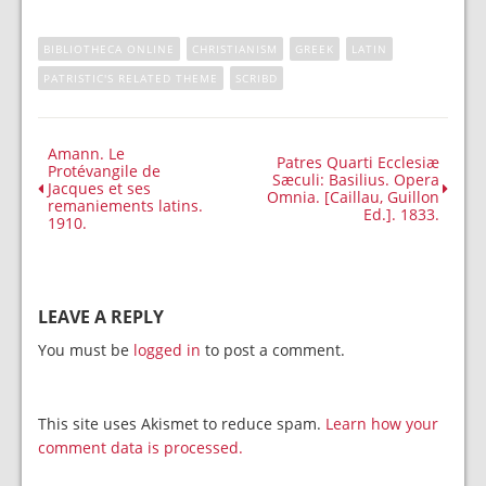
BIBLIOTHECA ONLINE
CHRISTIANISM
GREEK
LATIN
PATRISTIC'S RELATED THEME
SCRIBD
Amann. Le
Patres Quarti Ecclesiæ
Protévangile de
Sæculi: Basilius. Opera
Jacques et ses
Omnia. [Caillau, Guillon
remaniements latins.
Ed.]. 1833.
1910.
LEAVE A REPLY
You must be
logged in
to post a comment.
This site uses Akismet to reduce spam.
Learn how your
comment data is processed.