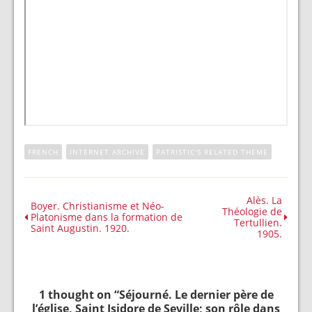
FRENCH
INTERNET ARCHIVE
PATRISTIC'S RELATED THEME
Alès. La
Boyer. Christianisme et Néo-
Théologie de
Platonisme dans la formation de
Tertullien.
Saint Augustin. 1920.
1905.
1 thought on “
Séjourné. Le dernier père de
l’église, Saint Isidore de Seville; son rôle dans