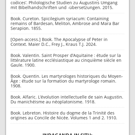
codices’. Philologische Studien zu Augustins Umgang
mit Bibelhandschriften und -übersetzungen. 2015.
Book. Cureton. Spicilegium syriacum: Containing
remains of Bardesan, Meliton, Ambrose and Mara Bar
Serapion. 1855.
[Open-access.] Book. The Apocalypse of Peter in
Context. Maier D.C., Frey J., Kraus T.J. 2024.
Book. Valentin. Saint Prosper d’Aquitaine : étude sur la
littérature latine ecclésiastique au cinquième siècle en
Gaule. 1900.
Book. Quentin. Les martyrologes historiques du Moyen-
Âge : étude sur la formation du martyrologe romain.
1908.
Book. Alfaric. L’évolution intellectuelle de sain Augustin.
Du manichéisme au néoplatonisme. 1918.
Book. Lebreton. Histoire du dogme de la Trinité des
origines au Concile de Nicée. Volumes 1 and 2. 1910.